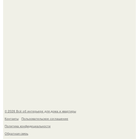
"Проиллюстрированные Люди": Томас майландер
превратил солнечные ожоги в арт - объект.
Сокровища из Hoff.
© 2026 Всё об интерьере для дома и квартиры
Контакты
Пользовательское соглашение
Политика конфидециальности
Обратная связь