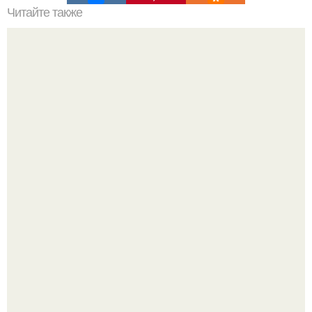
Читайте также
Как приготовить гипс для заливки форм. Как разводить
гипс: Все о приготовлении идеального раствора
Привет! Хочу поделиться моим давним и очередным
неопубликованным проектом.