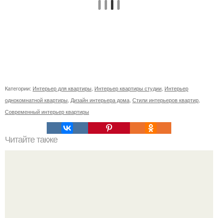
Категории:
Интерьер для квартиры
,
Интерьер квартиры студии
,
Интерьер
однокомнатной квартиры
,
Дизайн интерьера дома
,
Стили интерьеров квартир
,
Современный интерьер квартиры
Читайте также