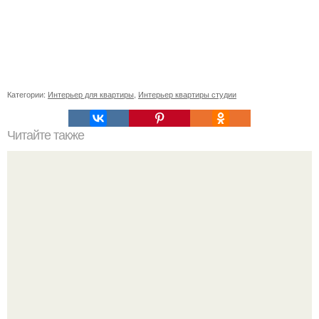
Категории:
Интерьер для квартиры
,
Интерьер квартиры студии
Читайте также
Как правильно обрезать герань, чтобы она пышно цвела.