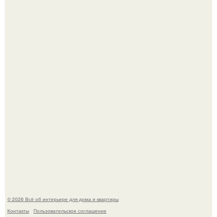
Невеста без права выбора: как показ Samuel Cirnansck
2012 года превратил подиум в манифест против
принуждения.
Сокровища из Hoff.
© 2026 Всё об интерьере для дома и квартиры
Контакты
Пользовательское соглашение