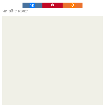
Читайте также
Кухонный супер очиститель!
Стильный ремонт в двушке - мечта реальностью стала!