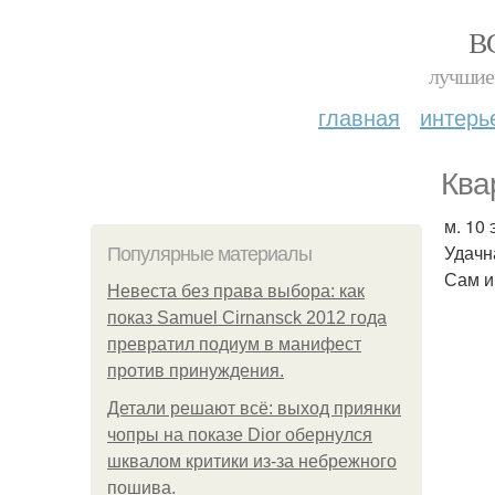
В
лучшие 
главная
интерь
Квар
м. 10
Удачн
Популярные материалы
Сам и
Невеста без права выбора: как
показ Samuel Cirnansck 2012 года
превратил подиум в манифест
против принуждения.
Детали решают всё: выход приянки
чопры на показе Dior обернулся
шквалом критики из-за небрежного
пошива.