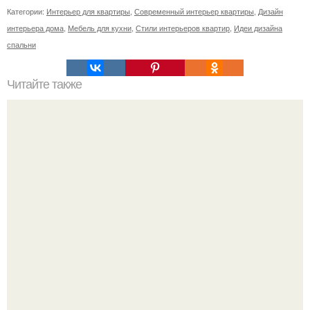
Категории:
Интерьер для квартиры
,
Современный интерьер квартиры
,
Дизайн
интерьера дома
,
Мебель для кухни
,
Стили интерьеров квартир
,
Идеи дизайна
спальни
Читайте также
Советские мебельные стенки названия. Вещи века:
советские стенки 80-х.