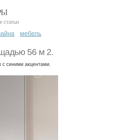
РЫ
е статьи
зайна
мебель
щадью 56 м 2.
х с синими акцентами.