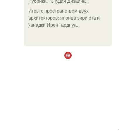
Рубрика: "Студия Дизайна".
Игры с пространством двух
архитекторов: японца эири ота и
канадки Ирен гардпуа.
.