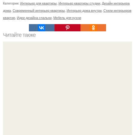
Категории:
Интерьер для квартиры
,
Интерьер квартиры студии
,
Дизайн интерьера
дома
,
Современный интерьер квартиры
,
Интерьер дома внутри
,
Стили интерьеров
квартир
,
Идеи дизайна спальни
,
Мебель для кухни
Читайте также
Использование дерева в ОТДЕЛКЕ интерьера.