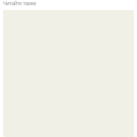
Читайте также
Как правильно обрезать герань, чтобы она пышно цвела.
Детали решают всё: выход приянки чопры на показе Dior
обернулся шквалом критики из-за небрежного пошива.