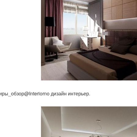
иры_обзор@Interiorno дизайн интерьер.