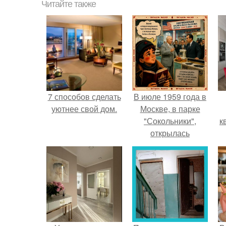
Читайте также
7 способов сделать
В июле 1959 года в
уютнее свой дом.
Москве, в парке
"Сокольники",
к
открылась
американская
национальная
выставка.