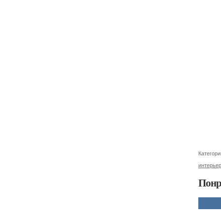
Категори
интерье
Понр