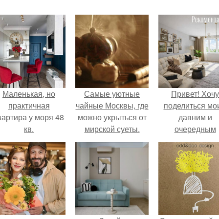
Маленькая, но
Самые уютные
Привет! Хочу
практичная
чайные Москвы, где
поделиться мо
вартира у моря 48
можно укрыться от
давним и
кв.
мирской суеты.
очередным
неопубликован
проектом.