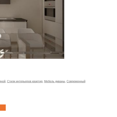
иной
,
Стили интерьеров квартир
,
Мебель диваны
,
Современный