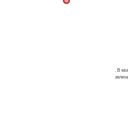
. В к
зелен