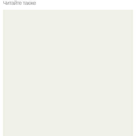
Читайте также
Сколько сохнут обои на флизелиновой основе после
поклейки. Когда высохнет клей?
Культурный код. Можно сделать красивый интерьер
практически где угодно.