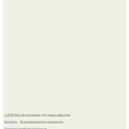
69-Летний житель Италии создал фальшивый античный
амфитеатр и долгое время успешно выдавал его за
настоящее историческое наследие.
Сокровища из Hoff.
© 2026 Всё об интерьере для дома и квартиры
Контакты
Пользовательское соглашение
Политика конфидециальности