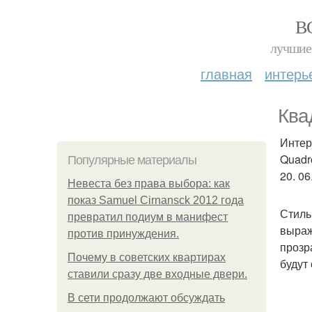
В
лучшие 
главная
интерь
Ква
Интер
Quadr
Популярные материалы
20. 06
Невеста без права выбора: как
показ Samuel Cirnansck 2012 года
Стиль
превратил подиум в манифест
выраж
против принуждения.
прозр
Почему в советских квартирах
будут
ставили сразу две входные двери.
В сети продолжают обсуждать