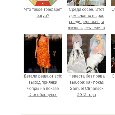
Что такое трафарет
Среди сосен. Этот
О
багуа?
дом словно вырос
среди деревьев, и
жизнь здесь течет в
собственном ритме
- спокойно, без
спешки и лишнего
шума.
Детали решают всё:
Невеста без права
С
выход приянки
выбора: как показ
чопры на показе
Samuel Cirnansck
Dior обернулся
2012 года
шквалом критики
превратил подиум
из-за небрежного
в манифест против
пошива.
принуждения.