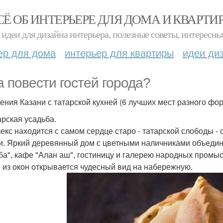
СЁ ОБ ИНТЕРЬЕРЕ ДЛЯ ДОМА И КВАРТИ
идеи для дизайна интерьера, полезные советы, интересны
ер для дома
интерьер для квартиры
идеи ди
а повести гостей города?
ения Казани с татарской кухней (6 лучших мест разного фо
арская усадьба.
екс находится с самом сердце старо - татарской слободы - 
и. Яркий деревянный дом с цветными наличниками объедин
ба", кафе "Алан аш", гостиницу и галерею народных промыс
, из окон открывается чудесный вид на набережную.