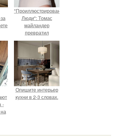
"Проиллюстрированные
-за
Люди": Томас
яете
майландер
превратил
солнечные ожоги в
арт - объект.
Опишите интерьер
ают
кухни в 2-3 словах.
 -
 на
.