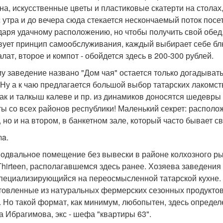
на, искусственные цветы и пластиковые скатерти на столах
с утра и до вечера сюда стекается нескончаемый поток посе
даря удачному расположению, но чтобы получить свой обед,
вует принцип самообслуживания, каждый выбирает себе блю
алат, второе и компот - обойдется здесь в 200-300 рублей.
у заведение названо "Дом чая" остается только догадыват
 Ну а к чаю предлагается большой выбор татарских лакомств
 чак и талкыш калеве и пр. из динамиков доносятся шедевры 
ты со всех районов республики! Маленький секрет: располож
, но и на втором, в банкетном зале, который часто бывает с
ma.
одвальное помещение без вывески в районе колхозного ры
Thirteen, располагавшемся здесь ранее. Хозяева заведения 
специализирующийся на переосмысленной татарской кухне
товленные из натуральных фермерских сезонных продуктов.
. Но такой формат, как минимум, любопытен, здесь определ
а Ибрагимова, экс - шефа "квартиры 63".