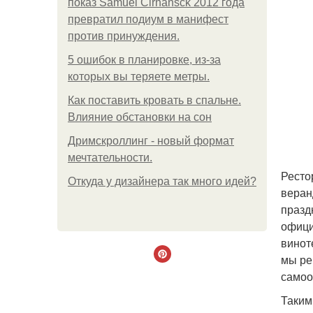
показ Samuel Cirnansck 2012 года
превратил подиум в манифест
против принуждения.
5 ошибок в планировке, из-за
которых вы теряете метры.
Как поставить кровать в спальне.
Влияние обстановки на сон
Дримскроллинг - новый формат
мечтательности.
Ресто
Откуда у дизайнера так много идей?
веран
празд
офици
винот
мы ре
самоо
Таким