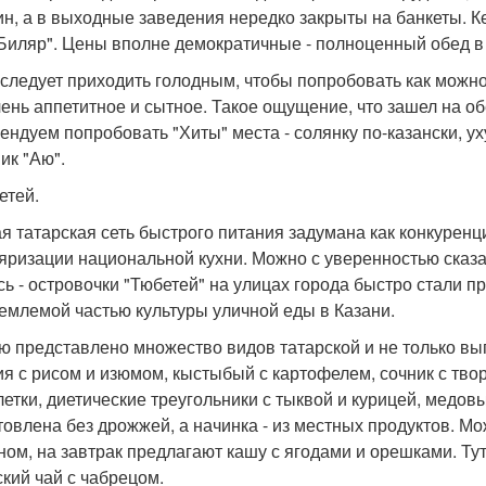
ин, а в выходные заведения нередко закрыты на банкеты. К
"Биляр". Цены вполне демократичные - полноценный обед в 
следует приходить голодным, чтобы попробовать как можно
чень аппетитное и сытное. Такое ощущение, что зашел на обе
ендуем попробовать "Хиты" места - солянку по-казански, ух
ик "Аю".
етей.
я татарская сеть быстрого питания задумана как конкурен
яризации национальной кухни. Можно с уверенностью сказа
сь - островочки "Тюбетей" на улицах города быстро стали п
емлемой частью культуры уличной еды в Казани.
ю представлено множество видов татарской и не только вып
ия с рисом и изюмом, кыстыбый с картофелем, сочник с твор
летки, диетические треугольники с тыквой и курицей, медовы
товлена без дрожжей, а начинка - из местных продуктов. М
ном, на завтрак предлагают кашу с ягодами и орешками. Т
ский чай с чабрецом.