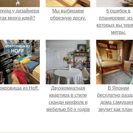
ткуда у дизайнера
Мы выбираем
5 ошибок в
так много идей?
обрезную доску.
планировке, из
которых вы тер
метры.
окровища из Hoff.
Двухкомнатная
В Японии
квартира в стиле
бесплатно разд
сканди кинфолк и
дома самураев
мебелью 50-х годов
звучит как план
в высотке на
новую жизнь
котельнической.