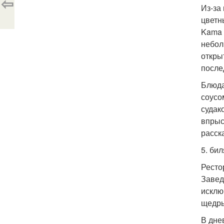
⇦
Из-за
цветн
Kama 
небол
откры
после
Блюда
соусо
судак
впрыс
расск
5. бил
Ресто
Завед
исклю
щедры
В дне