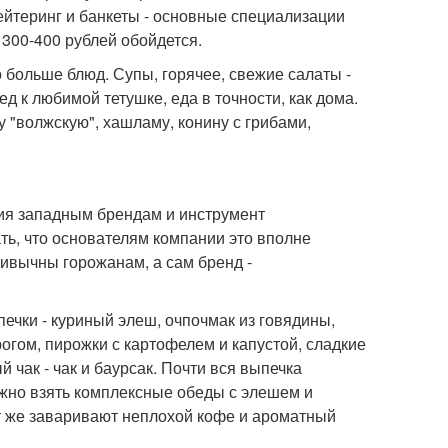
ейтеринг и банкеты - основные специализации
300-400 рублей обойдется.
 больше блюд. Супы, горячее, свежие салаты -
д к любимой тетушке, еда в точности, как дома.
у "волжскую", хашламу, конину с грибами,
ция западным брендам и инструмент
ть, что основателям компании это вполне
ривычны горожанам, а сам бренд -
ечки - куриный элеш, очпочмак из говядины,
огом, пирожки с картофелем и капустой, сладкие
й чак - чак и баурсак. Почти вся выпечка
ожно взять комплексные обеды с элешем и
ут же заваривают неплохой кофе и ароматный