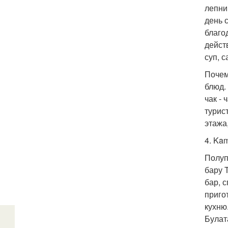
лепни
день 
благо
дейст
суп, с
Почем
блюд.
чак -
турис
этажа
4. Ka
Полуп
бару 
бар, 
приго
кухню
Булат