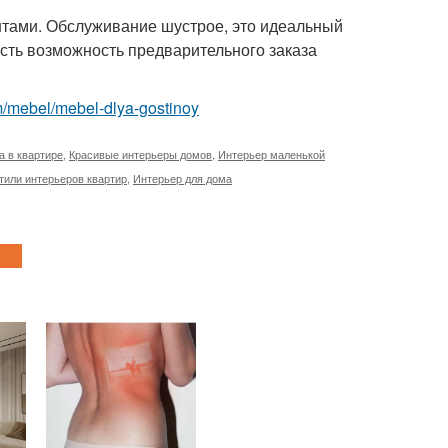
ентами. Обслуживание шустрое, это идеальный
есть возможность предварительного заказа
com/mebel/mebel-dlya-gostinoy
а в квартире
,
Красивые интерьеры домов
,
Интерьер маленькой
тили интерьеров квартир
,
Интерьер для дома