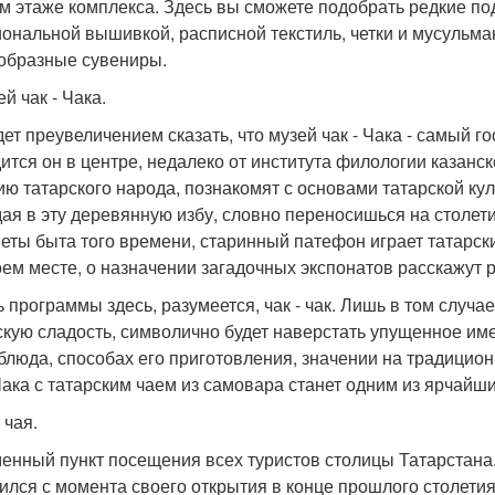
м этаже комплекса. Здесь вы сможете подобрать редкие по
иональной вышивкой, расписной текстиль, четки и мусульма
образные сувениры.
ей чак - Чака.
дет преувеличением сказать, что музей чак - Чака - самый
ится он в центре, недалеко от института филологии казанск
ию татарского народа, познакомят с основами татарской кул
ая в эту деревянную избу, словно переносишься на столет
еты быта того времени, старинный патефон играет татарс
оем месте, о назначении загадочных экспонатов расскажут
ь программы здесь, разумеется, чак - чак. Лишь в том случа
скую сладость, символично будет наверстать упущенное име
 блюда, способах его приготовления, значении на традицио
 Чака с татарским чаем из самовара станет одним из ярчайши
 чая.
енный пункт посещения всех туристов столицы Татарстана. 
ился с момента своего открытия в конце прошлого столетия