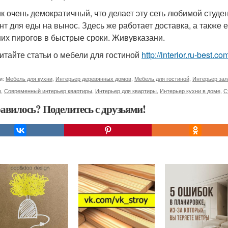
к очень демократичный, что делает эту сеть любимой студ
нт для еды на вынос. Здесь же работает доставка, а также 
их пирогов в быстрые сроки. Живувказани.
итайте статьи о мебели для гостиной
http://interior.ru-best.
и:
Мебель для кухни
,
Интерьер деревянных домов
,
Мебель для гостиной
,
Интерьер зал
ы
,
Современный интерьер квартиры
,
Интерьер для квартиры
,
Интерьер кухни в доме
,
С
авилось? Поделитесь с друзьями!