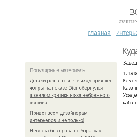
В
лучшие 
главная
интерь
Куд
Завед
Популярные материалы
1. тат
Компл
Детали решают всё: выход приянки
Казан
чопры на показе Dior обернулся
Усадь
шквалом критики из-за небрежного
кабан
пошива.
Привет всем дизайнерам
интерьеров и не только!
Невеста без права выбора: как