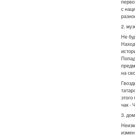
перво
с нац
разно
2. муз
Не бу
Наход
истор
Попад
предм
на св
Гвозд
татар
этого
чак -
3. дом
Неизм
измен