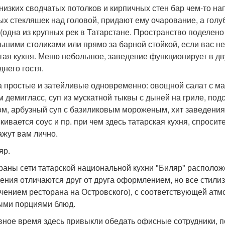
 низких сводчатых потолков и кирпичных стен бар чем-то н
ых стекляшек над головой, придают ему очарование, а гол
(одна из крупных рек в Татарстане. Пространство поделено
ьшими столиками или прямо за барной стойкой, если вас не
тая кухня. Меню небольшое, заведение функционирует в двух
днего гостя.
 простые и затейливые одновременно: овощной салат с м
м демигласс, суп из мускатной тыквы с дыней на гриле, под
ом, арбузный суп с базиликовым мороженым, хит заведения 
кивается соус и пр. при чем здесь татарская кухня, спрос
ажут вам лично.
яр.
раны сети татарской национальной кухни "Биляр" располож
ения отличаются друг от друга оформлением, но все стили
чением ресторана на Островского), с соответствующей ат
ми порциями блюд.
вное время здесь привыкли обедать офисные сотрудники, 