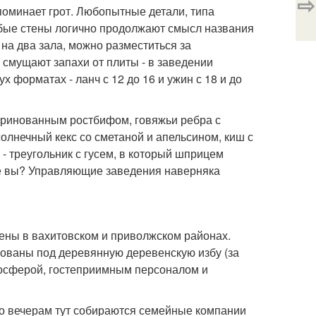
⇨
апоминает грот. Любопытные детали, типа
убые стены логично продолжают смысл названия
 на два зала, можно разместиться за
 смущают запахи от плиты - в заведении
 форматах - ланч с 12 до 16 и ужин с 18 и до
аринованным ростбифом, говяжьи ребра с
солнечный кекс со сметаной и апельсином, киш с
- треугольник с гусем, в который шприцем
ите вы? Управляющие заведения наверняка
ены в вахитовском и приволжском районах.
зованы под деревянную деревенскую избу (за
мосферой, гостеприимным персоналом и
по вечерам тут собираются семейные компании