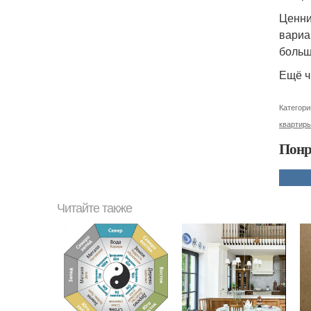
Ценни
вариа
больш
Ещё ч
Категори
квартир
Понр
Читайте также