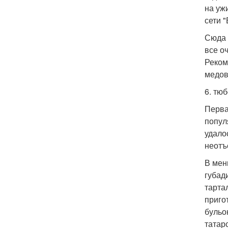
на уж
сети 
Сюда 
все о
Реком
медов
6. тюб
Перва
попул
удало
неотъ
В мен
губад
тарта
приго
бульо
татар