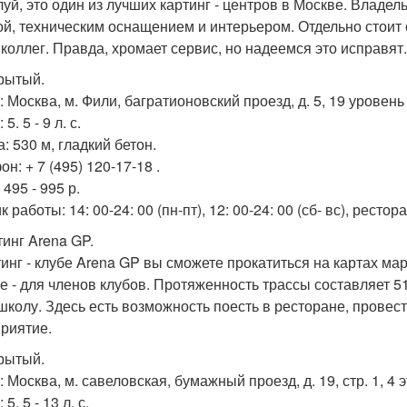
уй, это один из лучших картинг - центров в Москве. Владе
ой, техническим оснащением и интерьером. Отдельно стоит о
 коллег. Правда, хромает сервис, но надеемся это исправят.
крытый.
 Москва, м. Фили, багратионовский проезд, д. 5, 19 уровень
5. 5 - 9 л. с.
: 530 м, гладкий бетон.
н: + 7 (495) 120-17-18 .
495 - 995 р.
 работы: 14: 00-24: 00 (пн-пт), 12: 00-24: 00 (сб- вс), рестор
тинг Arena GP.
тинг - клубе Arena GP вы сможете прокатиться на картах ма
е - для членов клубов. Протяженность трассы составляет 51
школу. Здесь есть возможность поесть в ресторане, провес
риятие.
крытый.
 Москва, м. савеловская, бумажный проезд, д. 19, стр. 1, 4 
5. 5 - 13 л. с.