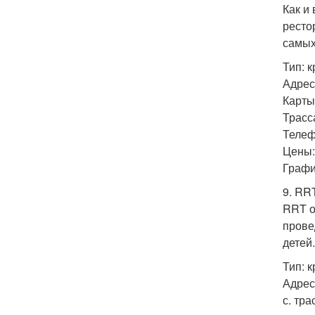
Как и
ресто
самых
Тип: 
Адрес:
Карты:
Трасса
Телефо
Цены: 
График
9. RRT
RRT о
прове
детей.
Тип: 
Адрес:
с. тра