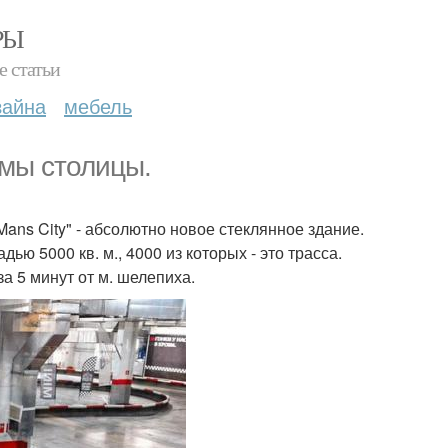
РЫ
е статьи
зайна
мебель
омы столицы.
 Mans City" - абсолютно новое стеклянное здание.
ью 5000 кв. м., 4000 из которых - это трасса.
а 5 минут от м. шелепиха.