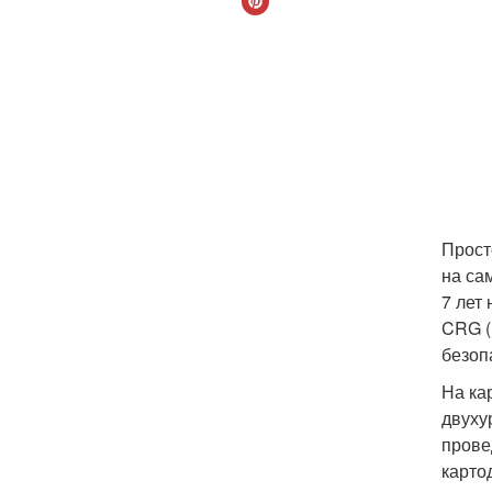
Прост
на са
7 лет 
CRG (
безоп
На ка
двуху
прове
карто