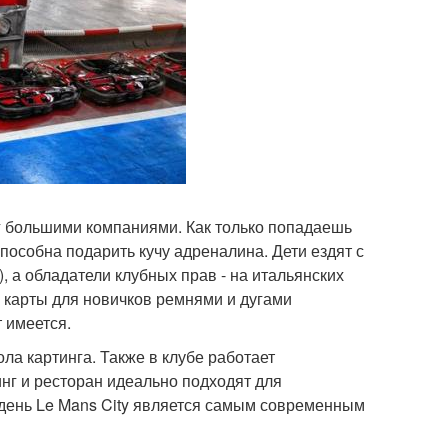
г большими компаниями. Как только попадаешь
способна подарить кучу адреналина. Дети ездят с
с. ), а обладатели клубных прав - на итальянских
е карты для новичков ремнями и дугами
 имеется.
ла картинга. Также в клубе работает
инг и ресторан идеально подходят для
 день Le Mans City является самым современным