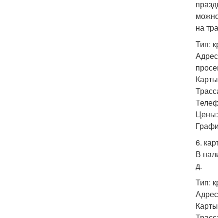
празд
можно
на тра
Тип: 
Адрес:
просе
Карты: 
Трасса
Телефо
Цены: 
График
6. ка
В нал
д.
Тип: 
Адрес
Карты: 
Трасса