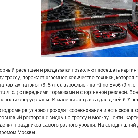
орный ресепшен и раздевалки позволяют посещать картин
му трассу, поражает огромное количество техники, которая 
на картах патриот (6, 5 л. с), взрослые - на Rimo Evo6 (9 л. 
13 л. с. ) с передними тормозами и спортивной резиной. Вс
асности оборудованы. И маленькая трасса для детей 5-7 лет
ртодроме регулярно проходят соревнования и есть своя шко
ровневый ресторан с видом на трассу и Москву - сити. Карт
дения праздников самого разного уровня. На сегодняшний
дромом Москвы.