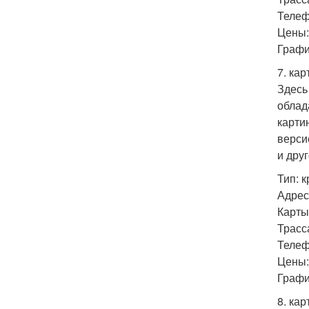
Телефо
Цены: 
График
7. кар
Здесь 
облад
карти
верси
и дру
Тип: 
Адрес:
Карты: 
Трасс
Телефо
Цены: 
График
8. кар