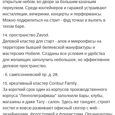
открытым небом, во дворе за большим казачьим
переулком. Среди контейнеров и гаражей устраивают
инсталляции, вечеринки, концерты и перформансы.
Можно подкрепиться на стрит - фуд точках и выпить в
тихом баре.
14. пространство Zavod.
Деловой кластер для старт - апов и микроофисы на
территории бывшей беляевской мануфактуры и
мастерских Нобеля. Созданы все условия и удобства
для желающих заполучить небольшое, но эффективное
деловое пространство.
- б. сампсониевский пр. д. 28.
15. креативный кластер Contour Family.
За короткий срок один из корпусов производственного
корпуса "Ленполиграфмаш" заполнили бары, клубы,
магазины и даже Тату - салон. Здесь же танцуют, строят
хостел и вовсю развивают офисный сектор с web -
дизайнерами, фотостудией и флористами. Организаторы