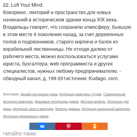
22. Loft Your Mind.
Коворкинг, лекторий и пространство для новых
начинаний в историческом здании конца XIX века.
Владельцы говорят, что сохранили атмосферу, бывшую
в этом месте 4 поколения назад, за счет деревянных
полов и подоконников, старого кирпича и балок из
корабельной лиственницы. Не отходя далеко от
рабочего места, можно воспользоваться услугами
юриста, бухгалтера, web программиста и других
специалистов, нужных любому предпринимателю. -
обводный канал, д. 199-201источник: Kudago. com.
Категории:
Дизайн интерьера дома
,
Интерьер квартиры студии
,
Современный
интерьер квартиры
,
Красивые интерьеры домов
,
Детская мебель
,
Интерьер для
дома
,
Интерьер зала в квартире
,
Мебель диваны
,
Интерьер маленькой квартиры
,
Интерьер деревянных домов
Читайте также