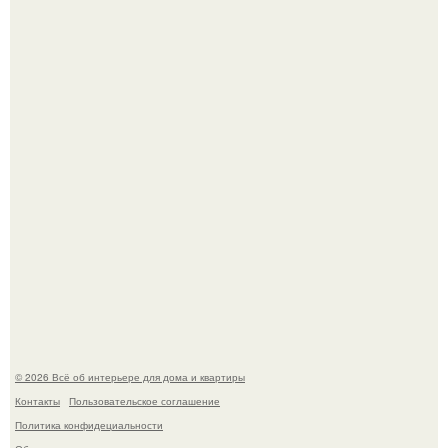
"Ух, Заморочился же Дизайнер", - подумала я, когда
зашла в кафе - бар "слезы березы".
Стало интересно поучаствовать в этом флешмобе -
Artvsartist, хоть он не совсем про рукоделие, а больше
про живопись, рисунок.
© 2026 Всё об интерьере для дома и квартиры
Контакты
Пользовательское соглашение
Политика конфидециальности