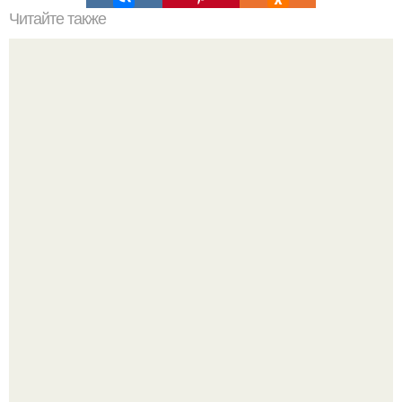
Читайте также
Банан. Кажется, что огромные банановые "Деревья" и
выращивание в комнатных условиях - вещи
категорически несовместимые.
Дримскроллинг - новый формат мечтательности.