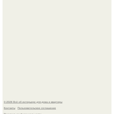
Стильная квартира в светлых приятных тонах.
Преображение в ванной на ул. генерала Григорова, д.
36!
© 2026 Всё об интерьере для дома и квартиры
Контакты
Пользовательское соглашение