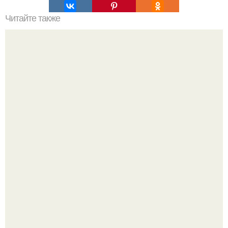
Читайте также
Советы на все случаи жизни.
Почему в советских квартирах ставили сразу две
входные двери.