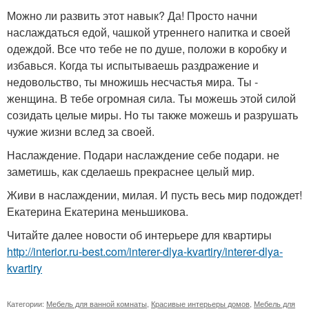
Можно ли развить этот навык? Да! Просто начни
наслаждаться едой, чашкой утреннего напитка и своей
одеждой. Все что тебе не по душе, положи в коробку и
избавься. Когда ты испытываешь раздражение и
недовольство, ты множишь несчастья мира. Ты -
женщина. В тебе огромная сила. Ты можешь этой силой
созидать целые миры. Но ты также можешь и разрушать
чужие жизни вслед за своей.
Наслаждение. Подари наслаждение себе подари. не
заметишь, как сделаешь прекраснее целый мир.
Живи в наслаждении, милая. И пусть весь мир подождет!
Екатерина Екатерина меньшикова.
Читайте далее новости об интерьере для квартиры
http://interior.ru-best.com/interer-dlya-kvartiry/interer-dlya-
kvartiry
Категории:
Мебель для ванной комнаты
,
Красивые интерьеры домов
,
Мебель для