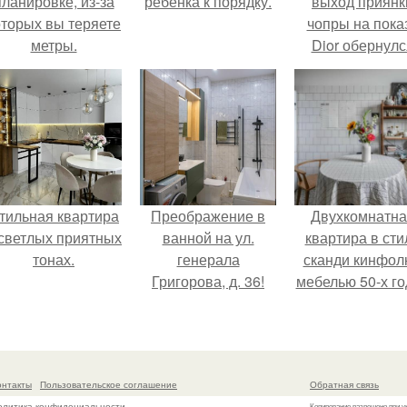
планировке, из-за
ребенка к порядку.
выход приянк
оторых вы теряете
чопры на пока
метры.
Dior обернулс
шквалом крити
из-за небрежно
пошива.
тильная квартира
Преображение в
Двухкомнатна
 светлых приятных
ванной на ул.
квартира в сти
тонах.
генерала
сканди кинфол
Григорова, д. 36!
мебелью 50-х го
в высотке на
котельническо
онтакты
Пользовательское соглашение
Обратная связь
олитика конфидециальности
Копирование разрешено при у