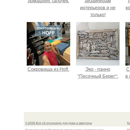
домашних тапочек.
дизайнерам
интерьеров и не
к
только!
Сокровища из Hoff.
Эко - панно
С
"Песочный Берег":
в
© 2026 Всё об интерьере для дома и квартиры
К
П
Лучшие идеи для дизайна интерьера, полезные советы, интересные статьи