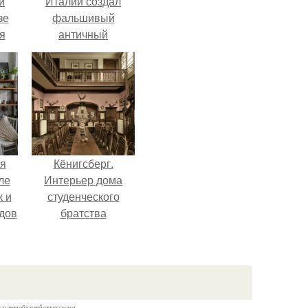
и
Италии создал
зе
фальшивый
я
античный
ки
амфитеатр и
го
долгое время
успешно выдавал
его за настоящее
историческое
наследие.
я
Кёнигсберг.
ле
Интерьер дома
к и
студенческого
дов
братства
"Германия".
й.
казании обратной гиперссылки.