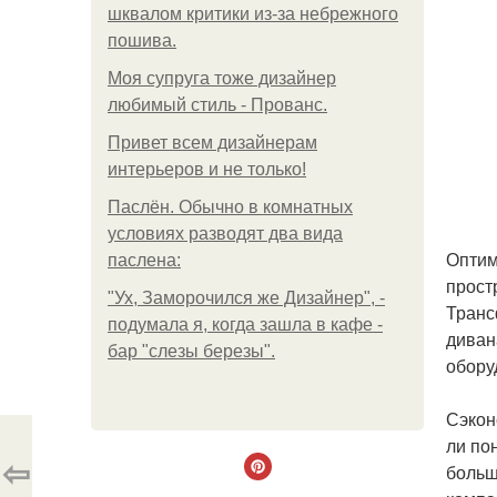
шквалом критики из-за небрежного
пошива.
Моя супруга тоже дизайнер
любимый стиль - Прованс.
Привет всем дизайнерам
интерьеров и не только!
Паслён. Обычно в комнатных
условиях разводят два вида
Оптим
паслена:
прост
"Ух, Заморочился же Дизайнер", -
Транс
подумала я, когда зашла в кафе -
диван
бар "слезы березы".
обору
Сэкон
ли по
⇦
больш