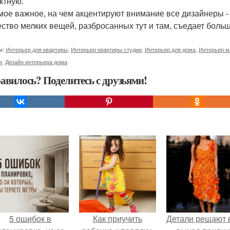
ктную.
мое важное, на чем акцентируют внимание все дизайнеры - 
ство мелких вещей, разбросанных тут и там, съедает больш
и:
Интерьер для квартиры
,
Интерьер квартиры студии
,
Интерьер для дома
,
Интерьер м
и
,
Дизайн интерьера дома
авилось? Поделитесь с друзьями!
5 ошибок в
Как приучить
Детали решают 