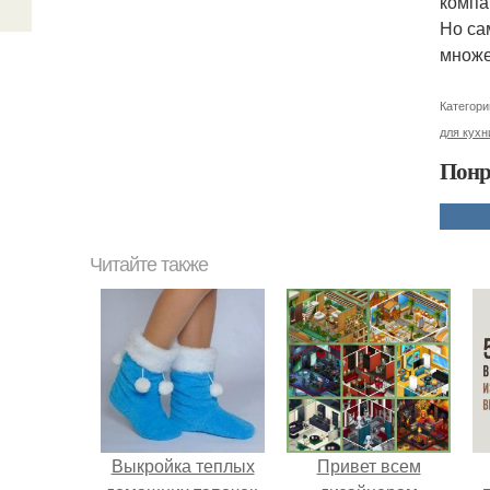
компа
Но са
множе
Категори
для кухн
Понр
Читайте также
Выкройка теплых
Привет всем