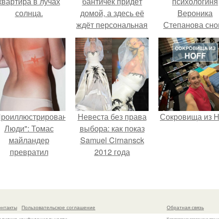
квартира в лучах
бантичек придёт
психологиня
солнца.
домой, а здесь её
Вероника
ждёт персональная
Степанова сно
ёлка?
вышла замуж 
собственног
бывшего мужа
Проиллюстрированные
Невеста без права
Сокровища из Ho
Люди": Томас
выбора: как показ
майландер
Samuel Cirnansck
превратил
2012 года
олнечные ожоги в
превратил подиум
арт - объект.
в манифест против
принуждения.
онтакты
Пользовательское соглашение
Обратная связь
Копирование разрешено при у