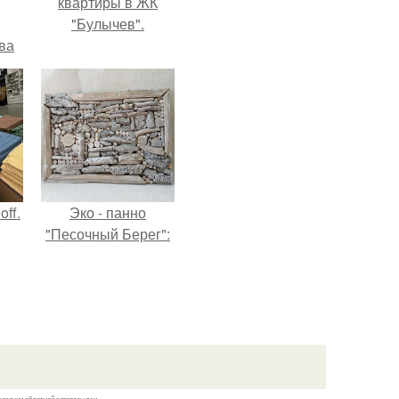
квартиры в ЖК
"Булычев".
ва
за
о
.
ff.
Эко - панно
"Песочный Берег":
казании обратной гиперссылки.