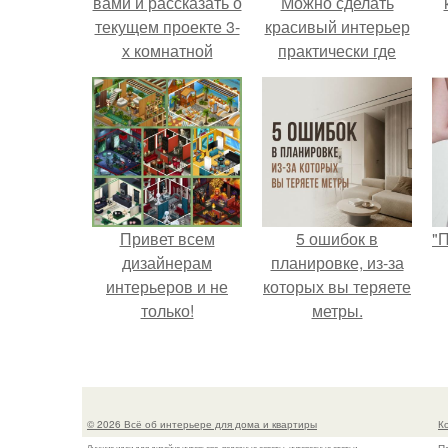
вами и рассказать о
Можно сделать
текущем проекте 3-
красивый интерьер
х комнатной
практически где
квартиры в
угодно.
стандартном
панельном доме.
Привет всем
5 ошибок в
"
дизайнерам
планировке, из-за
интерьеров и не
которых вы теряете
только!
метры.
с
© 2026 Всё об интерьере для дома и квартиры
К
Лучшие идеи для дизайна интерьера, полезные советы, интересные статьи