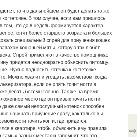
идется, то и в дальнейшем он будет делать то же
 когтеточке. В том случае, если вам пришлось
 в том, что до 6 недель формируется характер
менее, котят более старшего возраста и больших
зовать специальный спрей для приучения кошек
с запахом кошачьей мяты, которую так любят
овека. Спрей применяют в качестве помощника:
зяину придется неоднократно объяснить питомцу,
ьше. Нужно подносить котенка к когтеточке
сте. Можно хвалит и угощать лакомством, когда
льверизатора, если он опять точит ногти в
уже делать бессмысленно. Так же на время
ложенное место где он привык точить ногти.
ко даже самый непослушный котенок способен
чше начинать приучение сразу, как только вы
зможности точить когти, где придется.
⇨
ился в квартире, чтобы объяснить ему правила
в самых разных местах и запомнит, что это