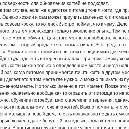
е поверхности для обновления когтей не подходят.
в том случае, если же в детстве питомец точил когти, где пр
. Однако хозяин и сам может приучить маленького питомца к
ть совсем кроху, то котенок быстро поймет, что к чему. Дело
ного, а затем происходит только накопление опыта. Тем не 
 тоже можно обучить. Для этого можно попробовать исполь
теточкам, который продается в зоомагазинах. Это средство 
ки. Аромат очень стойкий и при этом не ощутимый для чел
ойдет туда, где есть интересный запах. При этом самому хо
очить когти можно только в определенном месте и нигде бол
й раз, когда питомец принимается точить когти в другом ме
ец делает это в том месте где нужно. И можно пшикать из пу
оженном месте. Но только именно в тот момент. Позже это 
ения желательно вообще как то оградить от питомца то непо
жно, обучение потребует много времени и терпения, одна
иться к правильному точению когтей. Важно помнить, что лу
сли малыша в новый дом, то есть изначально не дать ему во
орые хозяева даже берут 1-2 выходных, когда котенок появ
ения. В противном случае, животное успеет поточить когти 