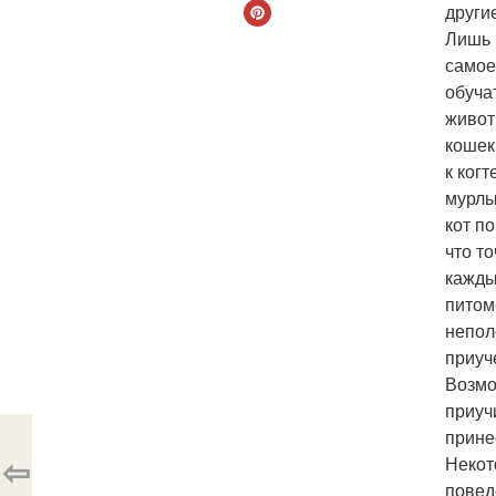
други
Лишь 
самое
обуча
живот
кошек
к ког
мурлы
кот п
что т
кажды
питом
непол
приуч
Возмо
приуч
прине
⇦
Некот
повед