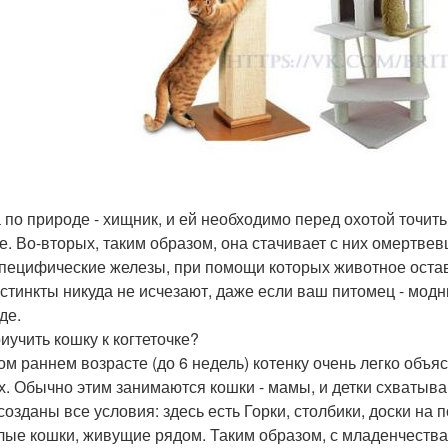
 по природе - хищник, и ей необходимо перед охотой точить 
е. Во-вторых, таким образом, она стачивает с них омертвев
специфические железы, при помощи которых животное остав
нстинкты никуда не исчезают, даже если ваш питомец - модн
де.
иучить кошку к когтеточке?
ом раннем возрасте (до 6 недель) котенку очень легко объяс
х. Обычно этим занимаются кошки - мамы, и детки схватыва
 созданы все условия: здесь есть Горки, столбики, доски на 
лые кошки, живущие рядом. Таким образом, с младенчества к