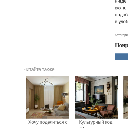
нигде
кухне
подоб
в удо
Категори
Понр
Читайте также
Хочу поделиться с
Культурный код.