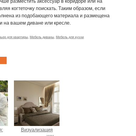
лучше разместить аксессуар в коридоре или на
вляя когтеточку поискать. Таким образом, если
полнена из подобающего материала и размещена
гти на вашем диване или кресле.
ьер для квартиры
,
Мебель диваны
,
Мебель для кухни
я:
Визуализация