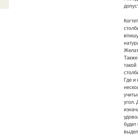
допус
Когте
столб
впишу
натур
Желат
Также
такой
столби
Где и
неско
учитыв
угол.
изнач
удово
будет 
выдел