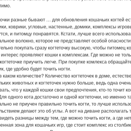
тимо.
точки разные бывают … для обновления кошачьих когтей ест
ики, коврики, угловые, настенные, домики, комплексы игров
тся, и питомцу понравятся. Кстати, лучше всего использоват
альное волокно, которое не представляет особой опасности,
ельно покупать сразу когтеточку высокую, чтобы питомец ког
 интерес проявляют кошки к комплексам. Где можно не только
 когтеточке приучить легче. При покупке комлекса обращайт
к, где удобно будет точить ногти.
 в каком количестве? Количество когтеточек в доме, естеств
льких животных и когтеточек нужно больше, ведь одна очен
ать, что у каждой кошки свои предпочтения, кто-то точит ког
 Для одного кота достаточно и одной когтеточки, но именно т
ально не приучен правильно точить когти, то лучше использо
льствием делают это об углы. А вот на диване располагать 
видеть разницы между тем, где можно точить когти, а где нет
енная зона для кошачьих игр, где стоит комплекс из столби