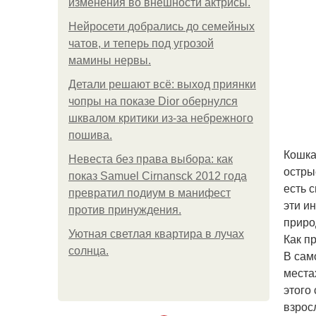
изменения во внешности актрисы.
Нейросети добрались до семейных
чатов, и теперь под угрозой
мамины нервы.
Детали решают всё: выход приянки
чопры на показе Dior обернулся
шквалом критики из-за небрежного
пошива.
Кошка
Невеста без права выбора: как
остры
показ Samuel Cirnansck 2012 года
есть 
превратил подиум в манифест
эти и
против принуждения.
приро
Уютная светлая квартира в лучах
Как пр
солнца.
В сам
места
этого
взрос