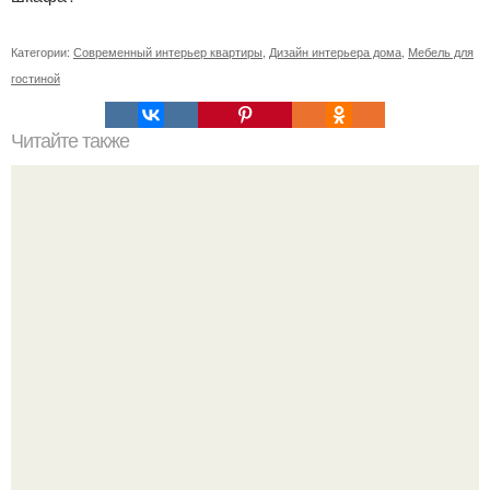
Категории:
Современный интерьер квартиры
,
Дизайн интерьера дома
,
Мебель для
гостиной
Читайте также
Пароочиститель, что можно им делать. Как использовать
пароочиститель в быту? [для, каких целей]