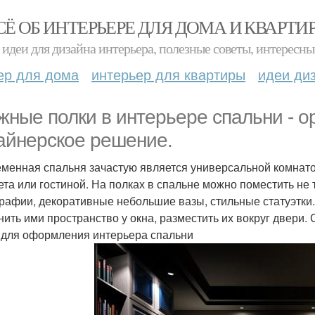
СЁ ОБ ИНТЕРЬЕРЕ ДЛЯ ДОМА И КВАРТИ
идеи для дизайна интерьера, полезные советы, интересны
ер для дома
интерьер для квартиры
идеи ди
жные полки в интерьере спальни - о
айнерское решение.
менная спальня зачастую является универсальной комнатой
ета или гостиной. На полках в спальне можно поместить не 
рафии, декоративные небольшие вазы, стильные статуэтки.
нить ими пространство у окна, разместить их вокруг двери.
 для оформления интерьера спальни