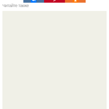
Читайте также
Гардеробная из гипсокартона.
В этом просторном пентхаусе с шестью спальнями
Александр Бирман живет со своей семьей.