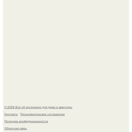
Привет всем дизайнерам интерьеров и не только!
5 ошибок в планировке, из-за которых вы теряете метры.
© 2026 Всё об интерьере для дома и квартиры
Контакты
Пользовательское соглашение
Политика конфидециальности
Обратная связь