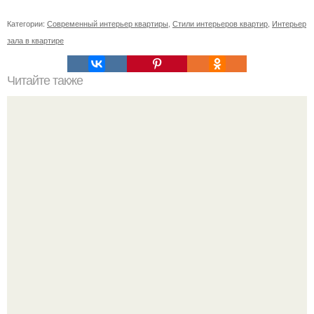
Категории:
Современный интерьер квартиры
,
Стили интерьеров квартир
,
Интерьер
зала в квартире
Читайте также
Влияние на человека цвета в интерьере. Влияние цвета
в интерьере на ЧЕЛОВЕКА.