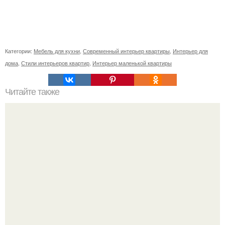
Категории:
Мебель для кухни
,
Современный интерьер квартиры
,
Интерьер для
дома
,
Стили интерьеров квартир
,
Интерьер маленькой квартиры
Читайте также
Современные тенденции дизайна небольших квартир
позволяет отыскать оптимальное решение для
организации жилого пространства.