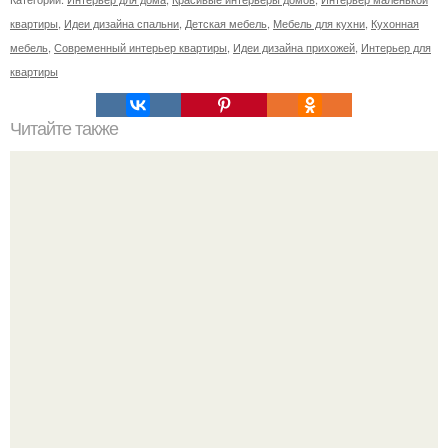
квартиры
,
Идеи дизайна спальни
,
Детская мебель
,
Мебель для кухни
,
Кухонная
мебель
,
Современный интерьер квартиры
,
Идеи дизайна прихожей
,
Интерьер для
квартиры
Читайте также
Мелочи, которые создают уют.