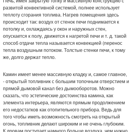
Печь, имея закрытую топку и массивную конструкцию с
развитой конвективной системой, полнее использует
теплоту сгорания топлива. Нагрев помещения здесь
происходит так: воздух от стенок печи поднимается к
потолку и, охлаждаясь у окон и наружных стен,
опускается к полу, движется к нагретой печи и т. д. такой
способ отдачи тепла называется конвекцией (перенос
тепла воздушным потоком. Толстые стенки печи, к тому
же, долго держат тепло.
Камин имеет менее массивную кладку и, самое главное,
- открытый топливник с большим топочным отверстием и
прямой дымовой канал без дымооборотов. Можно
сказать, что эстетические достоинства камина, как
элемента интерьера, являются прямым продолжением
его недостатков как отопительного прибора. Ведь для
того чтобы иметь возможность смотреть на открытый
огонь, топливник делают широким и не очень глубоким.
К дровам поступает намного больше воздуха, чем нужно