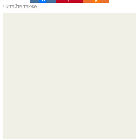
Читайте также
Советские мебельные стенки названия. Вещи века:
советские стенки 80-х.
Круг замкнулся: психологиня Вероника Степанова снова
вышла замуж за собственного бывшего мужа.