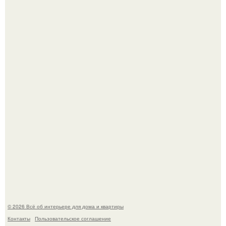
Сокровища из Hoff.
Преображение в ванной на ул. генерала Григорова, д.
36!
© 2026 Всё об интерьере для дома и квартиры
Контакты
Пользовательское соглашение