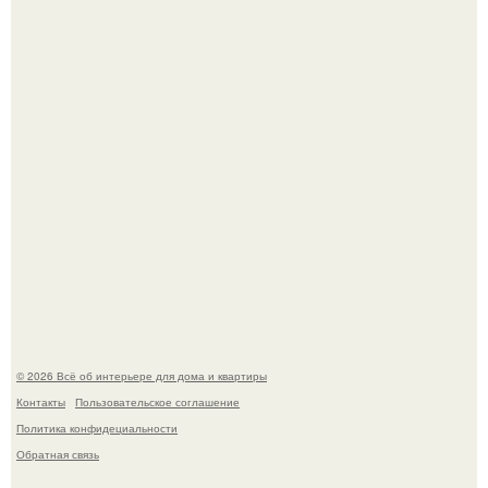
превратил солнечные ожоги в арт - объект.
69-Летний житель Италии создал фальшивый античный
амфитеатр и долгое время успешно выдавал его за
настоящее историческое наследие.
© 2026 Всё об интерьере для дома и квартиры
Контакты
Пользовательское соглашение
Политика конфидециальности
Обратная связь