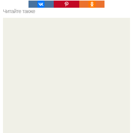
Читайте также
А вы знаете, как цвет интерьера влияет на наше
настроение?
"Проиллюстрированные Люди": Томас майландер