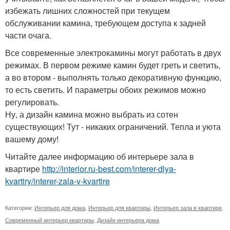
избежать лишних сложностей при текущем
обслуживании камина, требующем доступа к задней
части очага.
Все современные электрокамины могут работать в двух
режимах. В первом режиме камин будет греть и светить,
а во втором - выполнять только декоративную функцию,
то есть светить. И параметры обоих режимов можно
регулировать.
Ну, а дизайн камина можно выбрать из сотен
существующих! Тут - никаких ограничений. Тепла и уюта
вашему дому!
Читайте далее информацию об интерьере зала в
квартире
http://interior.ru-best.com/interer-dlya-
kvartiry/interer-zala-v-kvartire
Категории:
Интерьер для дома
,
Интерьер для квартиры
,
Интерьер зала в квартире
,
Современный интерьер квартиры
,
Дизайн интерьера дома