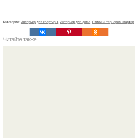
Категории:
Интерьер для квартиры
,
Интерьер для дома
,
Стили интерьеров квартир
Читайте также
А вы знаете, как цвет интерьера влияет на наше
настроение?