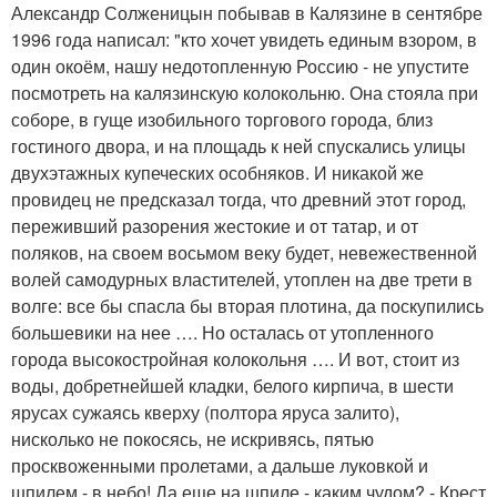
Александр Солженицын побывав в Калязине в сентябре
1996 года написал: "кто хочет увидеть единым взором, в
один окоём, нашу недотопленную Россию - не упустите
посмотреть на калязинскую колокольню. Она стояла при
соборе, в гуще изобильного торгового города, близ
гостиного двора, и на площадь к ней спускались улицы
двухэтажных купеческих особняков. И никакой же
провидец не предсказал тогда, что древний этот город,
переживший разорения жестокие и от татар, и от
поляков, на своем восьмом веку будет, невежественной
волей самодурных властителей, утоплен на две трети в
волге: все бы спасла бы вторая плотина, да поскупились
большевики на нее …. Но осталась от утопленного
города высокостройная колокольня …. И вот, стоит из
воды, добретнейшей кладки, белого кирпича, в шести
ярусах сужаясь кверху (полтора яруса залито),
нисколько не покосясь, не искривясь, пятью
просквоженными пролетами, а дальше луковкой и
шпилем - в небо! Да еще на шпиле - каким чудом? - Крест