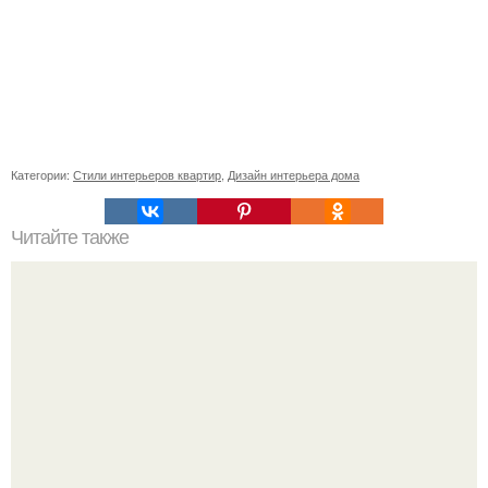
Категории:
Стили интерьеров квартир
,
Дизайн интерьера дома
Читайте также
Установка и продажа дверей купе в любой проем.