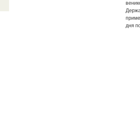
веник
Держа
приме
дня п