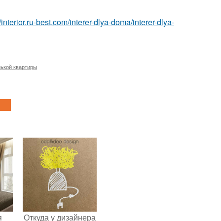
//interior.ru-best.com/interer-dlya-doma/interer-dlya-
ькой квартиры
я
Откуда у дизайнера