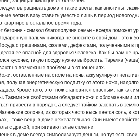
ения, защищая жильцов от болезней.
 следует выращивать дома и такие цветы, как анютины глаз
ойные ветки в вазу ставить уместно лишь в период новогодн
 в квартире в остальное время года.
вот бегония - символ благополучия семьи - всегда поможет у
 Подаренную пальму никогда не вносите в свой дом - это к 
 Посуда с трещинами, сколами, дефектами, полученными в п
 делая ее опасной для здоровья человека. Как бы вам не нр
олся кусочек, такую посуду нужно выбросить. Тарелка (чаш
вают на возможные проблемы в отношениях.
 Ножи, оставленные на столе на ночь, аккумулируют негатив
ая, получая энергетическую подпитку от этого ножа, надолго
адцев. Кроме того, этот нож становится опасным, так как 
ы. Такими же свойствами обладают ножи с обломанными и
ться привести в порядок, а следует тайком закопать в землю
 Маленькие солонки, из которых часто высыпается соль, в к
ках, - тоже вещь в доме нежелательная. Они имеют свойство
алы с дракой, притягивают злые сплетни.
 Веник в доме всегда символизирует деньги, но тут есть св