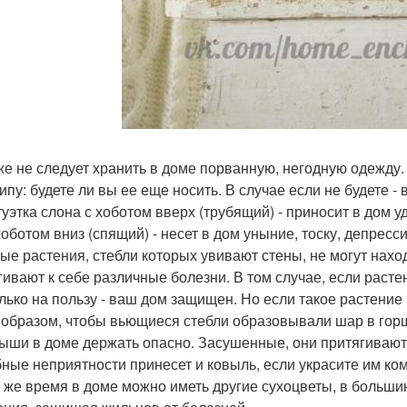
кже не следует хранить в доме порванную, негодную одежду.
ипу: будете ли вы ее еще носить. В случае если не будете -
атуэтка слона с хоботом вверх (трубящий) - приносит в дом 
хоботом вниз (спящий) - несет в дом уныние, тоску, депрес
вые растения, стебли которых увивают стены, не могут нах
гивают к себе различные болезни. В том случае, если расте
олько на пользу - ваш дом защищен. Но если такое растение 
 образом, чтобы вьющиеся стебли образовывали шар в горш
мыши в доме держать опасно. Засушенные, они притягивают
ные неприятности принесет и ковыль, если украсите им ко
то же время в доме можно иметь другие сухоцветы, в боль