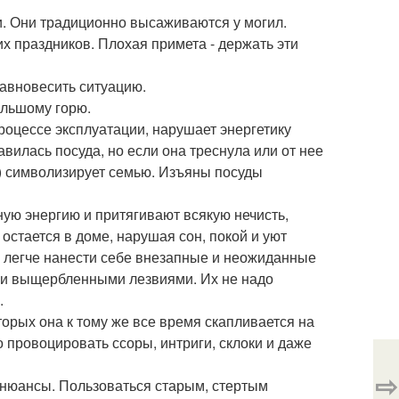
ки. Они традиционно высаживаются у могил.
их праздников. Плохая примета - держать эти
равновесить ситуацию.
большому горю.
роцессе эксплуатации, нарушает энергетику
авилась посуда, но если она треснула или от нее
а) символизирует семью. Изъяны посуды
ную энергию и притягивают всякую нечисть,
 остается в доме, нарушая сон, покой и уют
им легче нанести себе внезапные и неожиданные
ли выщербленными лезвиями. Их не надо
.
оторых она к тому же все время скапливается на
 провоцировать ссоры, интриги, склоки и даже
⇨
ои нюансы. Пользоваться старым, стертым