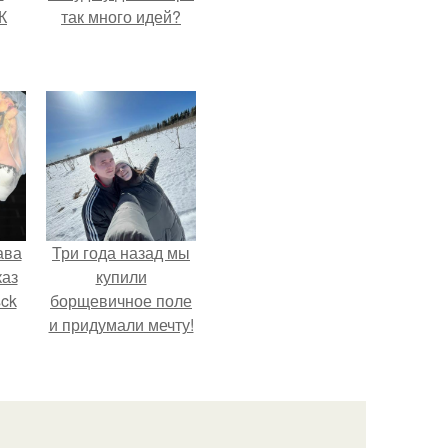
К
так много идей?
ава
Три года назад мы
каз
купили
sck
борщевичное поле
и придумали мечту!
иум
тив
.