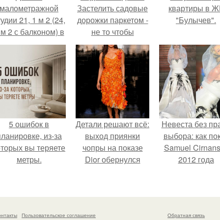
малометражной
Застелить садовые
квартиры в Ж
удии 21, 1 м 2 (24,
дорожки паркетом -
"Булычев".
 м 2 с балконом) в
не то чтобы
Краснодаре.
неприличная
роскошь, а просто
чересчур вольный
художественный
ход.
5 ошибок в
Детали решают всё:
Невеста без пр
планировке, из-за
выход приянки
выбора: как по
оторых вы теряете
чопры на показе
Samuel Cirnan
метры.
Dior обернулся
2012 года
шквалом критики
превратил под
из-за небрежного
в манифест про
пошива.
принуждения
онтакты
Пользовательское соглашение
Обратная связь