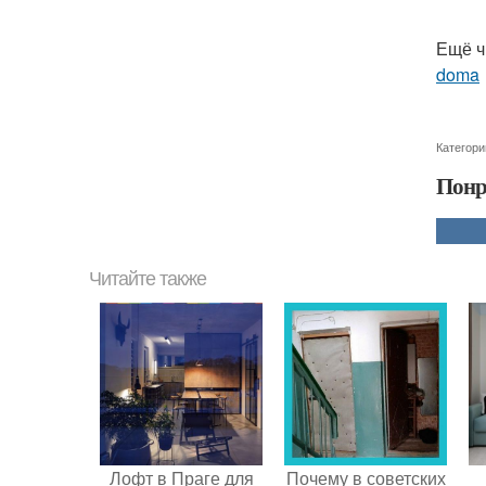
Ещё ч
doma
Категори
Понр
Читайте также
Лофт в Праге для
Почему в советских