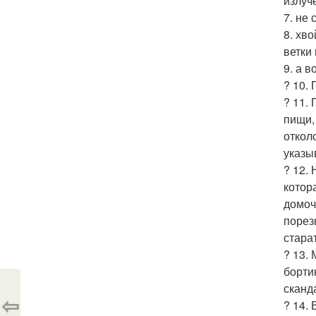
излуч
7. не
8. хв
ветки
9. а 
? 10.
? 11.
пищи,
откол
указы
? 12.
котор
домоч
порез
стара
? 13.
борти
сканд
⇦
? 14.