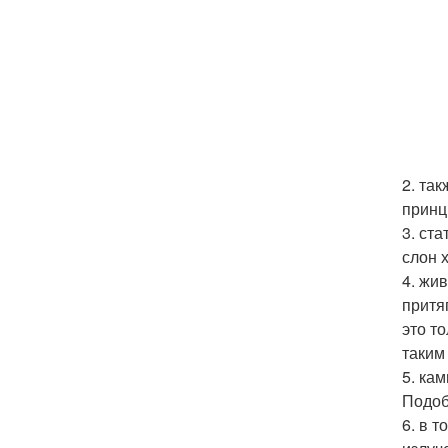
2. та
принц
3. ст
слон 
4. жи
притя
это т
таким
5. ка
Подоб
6. в 