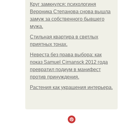
Круг замкнулся: психологиня
Вероника Степанова снова вышла
замуж за собственного бывшего
мужа.
Стильная квартира в светлых
приятных тонах.
Невеста без права выбора: как
показ Samuel Cirnansck 2012 года
превратил подиум в манифест
против принуждения.
Растения как украшения интерьера.