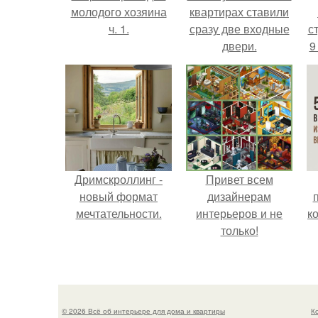
молодого хозяина
квартирах ставили
ч. 1.
сразу две входные
ст
двери.
9
Дримскроллинг -
Привет всем
новый формат
дизайнерам
мечтательности.
интерьеров и не
к
только!
© 2026 Всё об интерьере для дома и квартиры
К