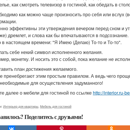
лье, как смотреть телевизор в гостиной, как обедать в столо
обходимо как можно чаще произносить про себя или вслух 
рмации.
нно эффективны эти утверждения вечером перед сном и утр
уже) дремлет, и слова как бы впечатываются в подсознание.
о в настоящем времени: "Я Имею (Делаю) То-то и То-то".
елать себе некий символ исполненного желания.
мер, монетку. И носить это с собой, пока желание не исполн
ставить план достижения желаемого.
е пренебрегают этим простым правилом. А ведь чего проще
 необходимые для осуществления задуманного!
те далее о мебели для гостиной по ссылке
http://interior.ru
и:
Интерьер для квартиры
,
Мебель для гостиной
авилось? Поделитесь с друзьями!