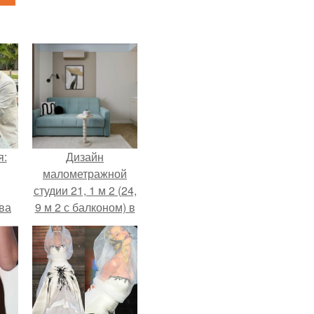
я:
Дизайн
малометражной
студии 21, 1 м 2 (24,
ва
9 м 2 с балконом) в
за
Краснодаре.
о
.