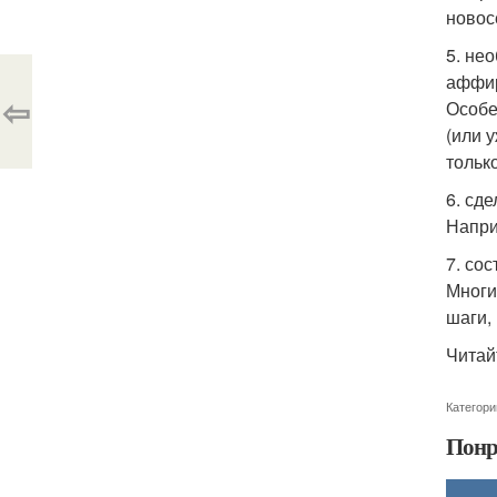
новосе
5. не
аффи
⇦
Особе
(или 
тольк
6. сд
Напри
7. со
Многи
шаги,
Читай
Категори
Понр