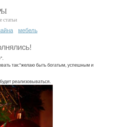
РЫ
е статьи
зайна
мебель
олнялись!
".
вать так:"желаю быть богатым, успешным и
 будет реализовываться.