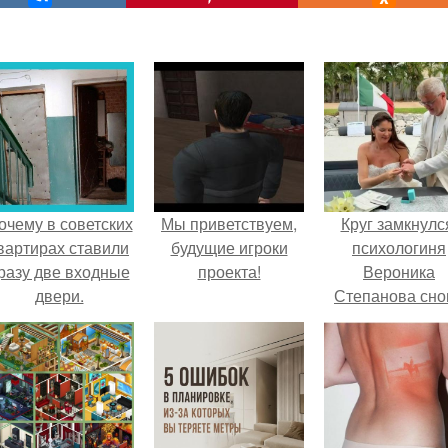
очему в советских
Мы приветствуем,
Круг замкнулс
вартирах ставили
будущие игроки
психологиня
разу две входные
проекта!
Вероника
двери.
Степанова сно
вышла замуж 
собственног
бывшего мужа