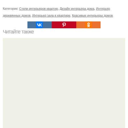
Категории:
Стили интерьеров квартир
,
Дизайн интерьера дома
,
Интерьер
деревянных домов
,
Интерьер зала в квартире
,
Красивые интерьеры домов
Читайте также
Чтобы желания исполнялись.