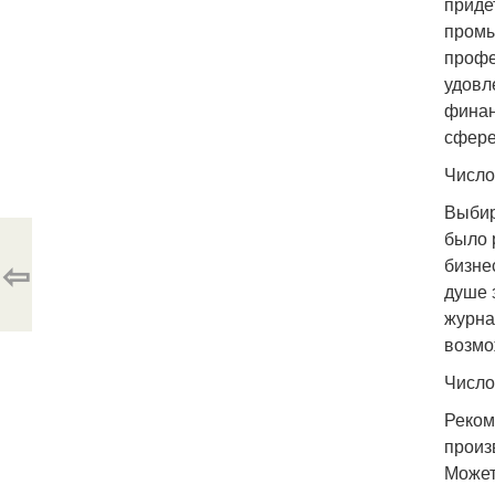
приде
промы
профе
удовл
финан
сфере
Число
Выбир
было 
⇦
бизне
душе 
журна
возмо
Число
Реком
произ
Может