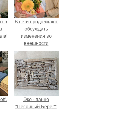
т в
В сети продолжают
а
обсуждать
ла!
изменения во
внешности
актрисы.
ff.
Эко - панно
"Песочный Берег":