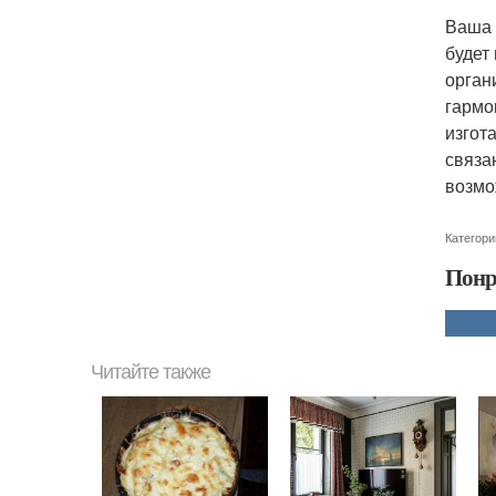
Ваша 
будет
орган
гармо
изгот
связа
возмо
Категори
Понр
Читайте также