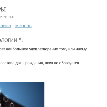
РЫ
е статьи
зайна
мебель
логии *.
сет наибольшее удовлетворение тому или иному
 составе даты рождения, пока не образуется