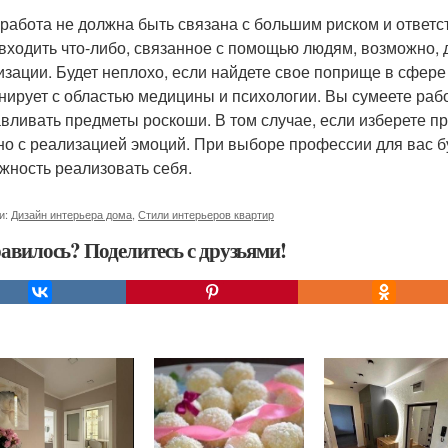
работа не должна быть связана с большим риском и ответс
 входить что-либо, связанное с помощью людям, возможно,
изации. Будет неплохо, если найдете свое поприще в сфере
нирует с областью медицины и психологии. Вы сумеете раб
авливать предметы роскоши. В том случае, если изберете п
но с реализацией эмоций. При выборе профессии для вас бу
жность реализовать себя.
и:
Дизайн интерьера дома
,
Стили интерьеров квартир
авилось? Поделитесь с друзьями!