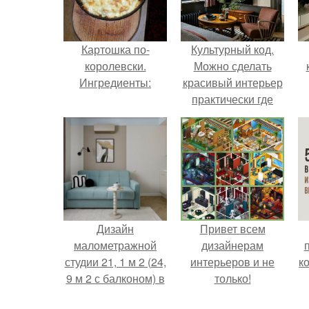
Картошка по-
Культурный код.
королевски.
Можно сделать
Ингредиенты:
красивый интерьер
практически где
угодно.
Дизайн
Привет всем
малометражной
дизайнерам
студии 21, 1 м 2 (24,
интерьеров и не
к
9 м 2 с балконом) в
только!
Краснодаре.