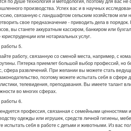
тся по душе технология и методология, поэтому для вас не 
шленного производства. Успех вас и в научных исследован
ссию, связанную с ландшафтом сельским хозяйством или 
етворить свое предназначение - приводить дела в порядок
сов, вы станете аккуратным кассиром, банкиром или бухга
 юриспруденции или нотариальных услуг.
 работы 5.
айте работу, связанную со сменой места, например, с кома
рутины. Пятерка приемлет большой выбор профессий, но бо
с, сфера развлечений. При желании вы можете стать ведущ
законодательство, поэтому можете испытать себя в сфере д
листики, телевидения, преподавания. Вы имеете талант вли
жности во многих сферах.
 работы 6.
ендуется профессия, связанная с семейными ценностями и
водству одежды или игрушек, средств личной гигиены, мебе
е испытать себя в работе с детьми и животными. Из вас пол