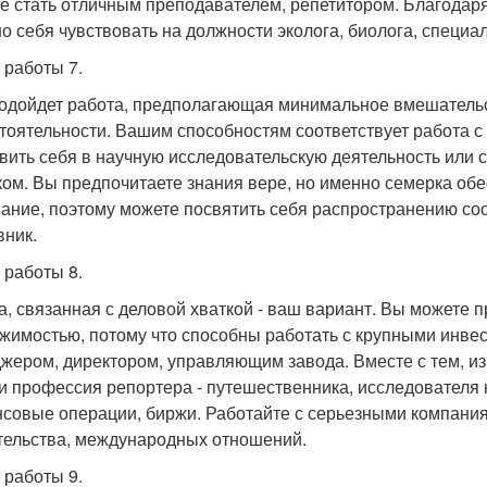
е стать отличным преподавателем, репетитором. Благодаря
о себя чувствовать на должности эколога, биолога, специа
 работы 7.
одойдет работа, предполагающая минимальное вмешательс
тоятельности. Вашим способностям соответствует работа 
вить себя в научную исследовательскую деятельность или с
ком. Вы предпочитаете знания вере, но именно семерка обе
ание, поэтому можете посвятить себя распространению со
вник.
 работы 8.
а, связанная с деловой хваткой - ваш вариант. Вы можете 
жимостью, потому что способны работать с крупными инве
жером, директором, управляющим завода. Вместе с тем, из 
 и профессия репортера - путешественника, исследователя 
совые операции, биржи. Работайте с серьезными компания
тельства, международных отношений.
 работы 9.