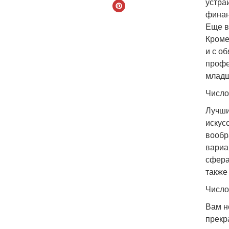
устра
финан
Еще в
Кроме
и с о
профе
младш
Число
Лучши
искус
вообр
вариа
сфера
также
Число
Вам н
прекр