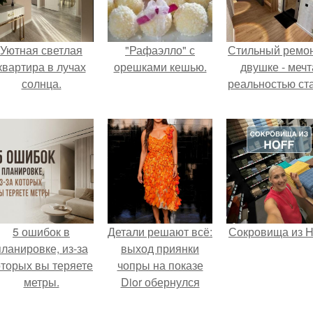
Уютная светлая
"Рафаэлло" с
Стильный ремон
квартира в лучах
орешками кешью.
двушке - мечт
солнца.
реальностью ста
5 ошибок в
Детали решают всё:
Сокровища из Ho
планировке, из-за
выход приянки
оторых вы теряете
чопры на показе
метры.
Dior обернулся
шквалом критики