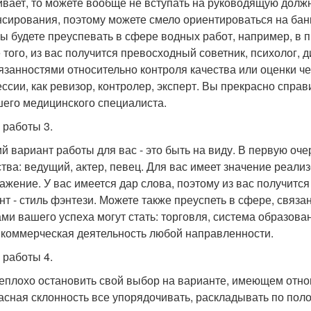
ивает, то можете вообще не вступать на руководящую должн
сирования, поэтому можете смело ориентироваться на банко
ы будете преуспевать в сфере водных работ, например, в 
 того, из вас получится превосходный советник, психолог, 
бязанностями относительно контроля качества или оценки ч
ссии, как ревизор, контролер, эксперт. Вы прекрасно справ
его медицинского специалиста.
 работы 3.
й вариант работы для вас - это быть на виду. В первую о
ства: ведущий, актер, певец. Для вас имеет значение реали
ажение. У вас имеется дар слова, поэтому из вас получится
нт - стиль фэнтези. Можете также преуспеть в сфере, связ
ми вашего успеха могут стать: торговля, система образован
 коммерческая деятельность любой направленности.
 работы 4.
еплохо остановить свой выбор на варианте, имеющем отнош
асная склонность все упорядочивать, раскладывать по поло