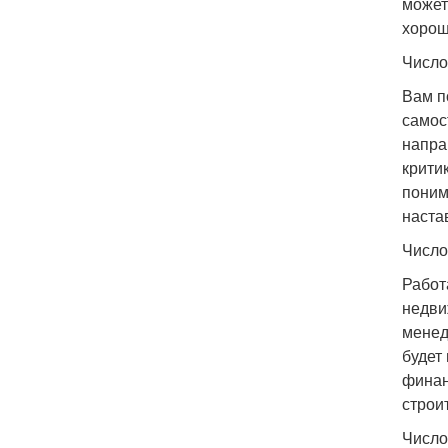
может
хорош
Число
Вам п
самос
напра
крити
поним
наста
Число
Работ
недви
менед
будет
финан
строи
Число