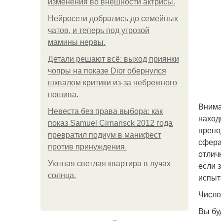
изменения во внешности актрисы.
Нейросети добрались до семейных
чатов, и теперь под угрозой
мамины нервы.
Детали решают всё: выход приянки
чопры на показе Dior обернулся
шквалом критики из-за небрежного
пошива.
Внима
Невеста без права выбора: как
наход
показ Samuel Cirnansck 2012 года
препо
превратил подиум в манифест
сфера
против принуждения.
отлич
Уютная светлая квартира в лучах
если 
солнца.
испыт
Число
Вы бу