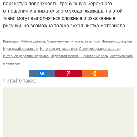
ворсистую поверхность, требующую бережного
отношения и внимательного ухода; жаккард, на этой
ткани могут выполняться сложные и изысканные
рисунки, но возможна только сухая чистка материала.
Категории:
Мебель диваны
,
Современный интерьер квартиры
,
Интерьер для дома
,
Идеи дизайна спальни
,
Интерьер для квартиры
,
Стили интерьеров квартир
,
Интерьер деревянных домов
,
Недорогая мебель
,
Дешевая мебель
,
Интерьер зала
в квартире
Читайте также
4 лучших музея Москвы.