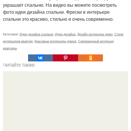
украшает спальню. На видео вы можете посмотреть
фото идеи дизайна спальни. Фрески в интерьере
спальни это красиво, стильно и очень современно.
Категории:
Идеи дизайна спальни
,
Идеи дизайна
,
Дизайн интерьера дома
,
Стили
интерьеров квартир
,
Красивые интерьеры домов
,
Современный интерьер
квартиры
Читайте также
4 лучших музея Москвы.