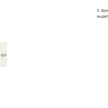
5. фу
выдел
⇦