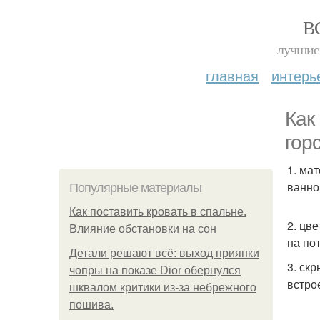
В
лучшие 
главная
интерь
Как
гор
1. ма
ванно
Популярные материалы
Как поставить кровать в спальне.
2. цв
Влияние обстановки на сон
на по
Детали решают всё: выход приянки
3. ск
чопры на показе Dior обернулся
встро
шквалом критики из-за небрежного
пошива.