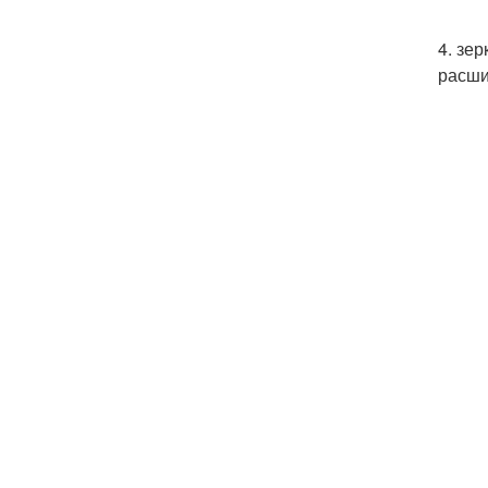
4. зе
расши