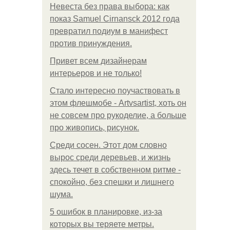
Невеста без права выбора: как
показ Samuel Cirnansck 2012 года
превратил подиум в манифест
против принуждения.
Привет всем дизайнерам
интерьеров и не только!
Стало интересно поучаствовать в
этом флешмобе - Artvsartist, хоть он
не совсем про рукоделие, а больше
про живопись, рисунок.
Среди сосен. Этот дом словно
вырос среди деревьев, и жизнь
здесь течет в собственном ритме -
спокойно, без спешки и лишнего
шума.
5 ошибок в планировке, из-за
которых вы теряете метры.