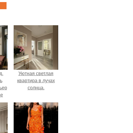
д.
Уютная светлая
ь
квартира в лучах
ьер
солнца.
де