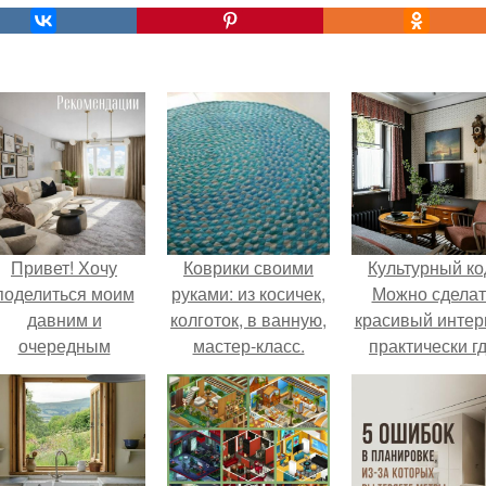
Привет! Хочу
Коврики своими
Культурный ко
поделиться моим
руками: из косичек,
Можно сделат
давним и
колготок, в ванную,
красивый интер
очередным
мастер-класс.
практически г
еопубликованным
угодно.
проектом.