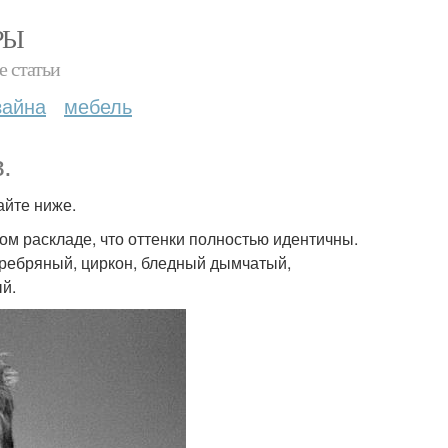
РЫ
е статьи
зайна
мебель
.
айте ниже.
том раскладе, что оттенки полностью идентичны.
ребряный, циркон, бледный дымчатый,
ый.