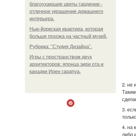
благоухающие цветы гардении -
отличное украшение домашнего
интерьера.
Нью-йоркская квартира, которая
больше похожа на частный музей.
Рубрика: "Студия Дизайна".
Игры с пространством двух
архитекторов: японца эири ота и
канадки Ирен гардпуа.
2. не
Таким
сдела
3. ес
тольк
4. на
либо 