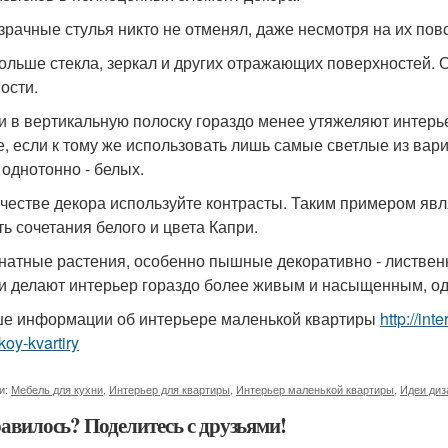
озрачные стулья никто не отменял, даже несмотря на их по
больше стекла, зеркал и других отражающих поверхностей. 
ости.
ои в вертикальную полоску гораздо менее утяжеляют интерь
е, если к тому же использовать лишь самые светлые из вар
 однотонно - белых.
качестве декора используйте контрасты. Таким примером яв
ть сочетания белого и цвета Капри.
мнатные растения, особенно пышные декоративно - листвен
и делают интерьер гораздо более живым и насыщенным, о
е информации об интерьере маленькой квартиры
http://int
oy-kvartiry
и:
Мебель для кухни
,
Интерьер для квартиры
,
Интерьер маленькой квартиры
,
Идеи диз
авилось? Поделитесь с друзьями!