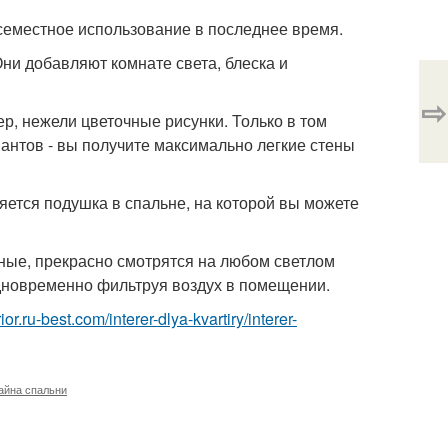
всеместное использование в последнее время.
Они добавляют комнате света, блеска и
⇨
ер, нежели цветочные рисунки. Только в том
иантов - вы получите максимально легкие стены
ляется подушка в спальне, на которой вы можете
ные, прекрасно смотрятся на любом светлом
дновременно фильтруя воздух в помещении.
erior.ru-best.com/interer-dlya-kvartiry/interer-
айна спальни