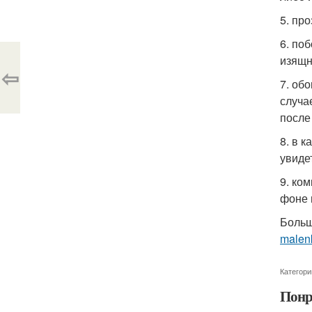
5. пр
6. по
изящн
⇦
7. об
случа
после
8. в 
увиде
9. ко
фоне 
Больш
malenk
Категори
Понр