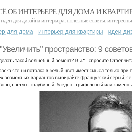
СЁ ОБ ИНТЕРЬЕРЕ ДЛЯ ДОМА И КВАРТИ
идеи для дизайна интерьера, полезные советы, интересны
ер для дома
интерьер для квартиры
идеи ди
 "Увеличить" пространство: 9 советов
сделать такой волшебный ремонт? Вы." - спросите Ответ чит
краска стен и потолка в белый цвет имеет смысл только при 
ех возможных вариантов выбирайте французский серый, се
боро, светло - голубиный, бледно - грифельный или каменн