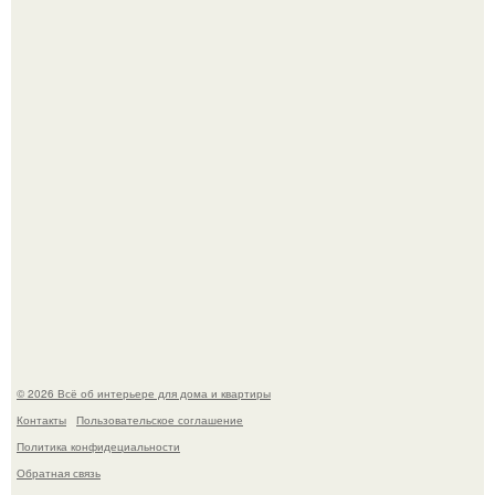
Двухкомнатная квартира в стиле сканди кинфолк и
мебелью 50-х годов в высотке на котельнической.
Это жилой комплекс в Париже, в пригороде нуази - ле -
гран.
© 2026 Всё об интерьере для дома и квартиры
Контакты
Пользовательское соглашение
Политика конфидециальности
Обратная связь