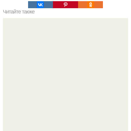
Читайте также
Из окна балкон. Выдвижной балкон
Среди сосен. Этот дом словно вырос среди деревьев, и
жизнь здесь течет в собственном ритме - спокойно, без