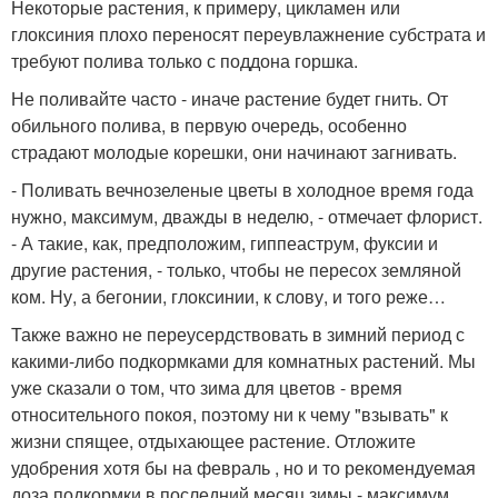
Некоторые растения, к примеру, цикламен или
глоксиния плохо переносят переувлажнение субстрата и
требуют полива только с поддона горшка.
Не поливайте часто - иначе растение будет гнить. От
обильного полива, в первую очередь, особенно
страдают молодые корешки, они начинают загнивать.
- Поливать вечнозеленые цветы в холодное время года
нужно, максимум, дважды в неделю, - отмечает флорист.
- А такие, как, предположим, гиппеаструм, фуксии и
другие растения, - только, чтобы не пересох земляной
ком. Ну, а бегонии, глоксинии, к слову, и того реже…
Также важно не переусердствовать в зимний период с
какими-либо подкормками для комнатных растений. Мы
уже сказали о том, что зима для цветов - время
относительного покоя, поэтому ни к чему "взывать" к
жизни спящее, отдыхающее растение. Отложите
удобрения хотя бы на февраль , но и то рекомендуемая
доза подкормки в последний месяц зимы - максимум