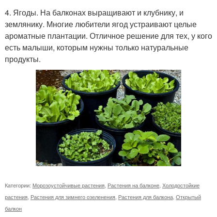
4. Ягоды. На балконах выращивают и клубнику, и
землянику. Многие любители ягод устраивают целые
ароматные плантации. Отличное решение для тех, у кого
есть малыши, которым нужны только натуральные
продукты.
Категории:
Морозоустойчивые растения
,
Растения на балконе
,
Холодостойкие
растения
,
Растения для зимнего озеленения
,
Растения для балкона
,
Открытый
балкон