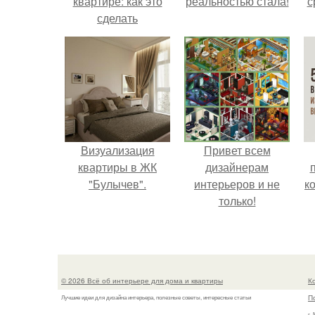
квартире: как это
реальностью стала!
с
сделать
правильно?
Визуализация
Привет всем
квартиры в ЖК
дизайнерам
"Булычев".
интерьеров и не
к
только!
© 2026 Всё об интерьере для дома и квартиры
К
П
Лучшие идеи для дизайна интерьера, полезные советы, интересные статьи
г.