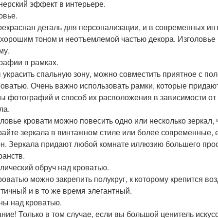
нерский эффект в интерьере.
овье.
рекрасная деталь для персонализации, и в современных ин
 хорошим тоном и неотъемлемой частью декора. Изголовье 
му.
рафии в рамках.
 украсить спальную зону, можно совместить приятное с по
роватью. Очень важно использовать рамки, которые придаю
ы фотографий и способ их расположения в зависимости от
ла.
оловье кровати можно повесить одно или несколько зеркал, 
айте зеркала в винтажном стиле или более современные, 
н. Зеркала придают любой комнате иллюзию большего прос
ранств.
лический обруч над кроватью.
роватью можно закрепить полукруг, к которому крепится воз
тичный и в то же время элегантный.
ны над кроватью.
ние! Только в том случае, если вы большой ценитель искус