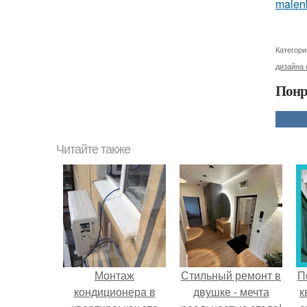
malenk
Категори
дизайна 
Понр
Читайте также
Монтаж
Стильный ремонт в
П
кондиционера в
двушке - мечта
к