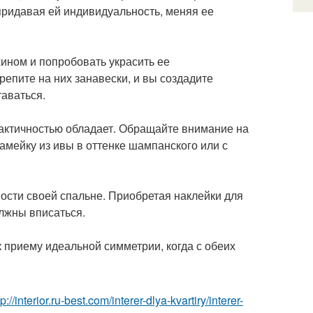
придавая ей индивидуальность, меняя ее
хином и попробовать украсить ее
репите на них занавески, и вы создадите
аваться.
рактичностью обладает. Обращайте внимание на
амейку из ивы в оттенке шампанского или с
ости своей спальне. Приобретая наклейки для
олжны вписаться.
к приему идеальной симметрии, когда с обеих
tp://interior.ru-best.com/interer-dlya-kvartiry/interer-