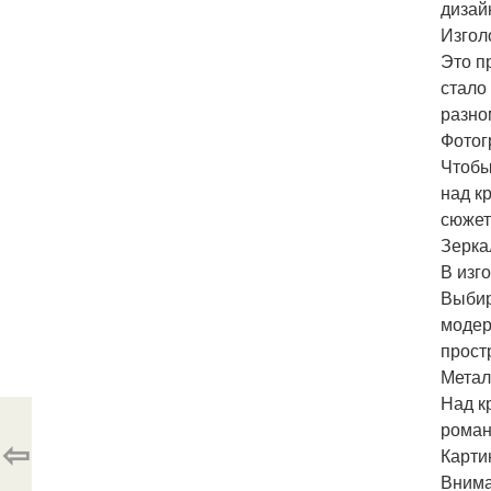
дизай
Изгол
Это п
стало
разно
Фотог
Чтобы
над к
сюжет
Зерка
В изг
Выбир
модер
прост
Метал
Над к
роман
⇦
Карти
Внима