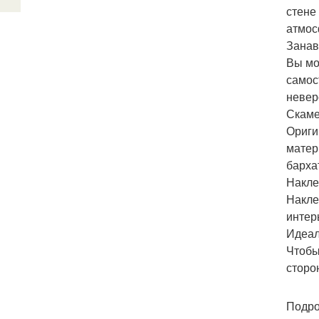
стене
атмос
Занав
Вы мо
самос
невер
Скаме
Ориги
матер
барха
Накле
Накле
интер
Идеал
Чтобы
сторо
Подро