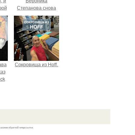
, и
Вероника
зой
Степанова снова
ы.
вышла замуж за
собственного
бывшего мужа.
ава
Сокровища из Hoff.
каз
sck
иум
тив
.
казании обратной гиперссылки.