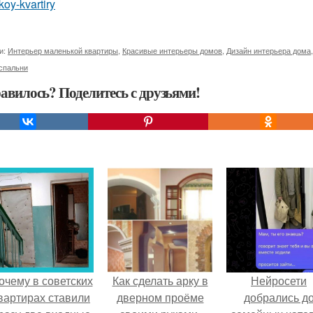
oy-kvartiry
и:
Интерьер маленькой квартиры
,
Красивые интерьеры домов
,
Дизайн интерьера дома
спальни
авилось? Поделитесь с друзьями!
очему в советских
Как сделать арку в
Нейросети
вартирах ставили
дверном проёме
добрались д