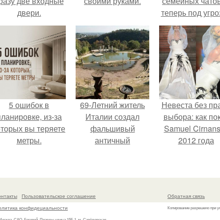
разу две входные
своими руками.
семейных чатов
двери.
теперь под угро
мамины нерв
5 ошибок в
69-Летний житель
Невеста без пр
планировке, из-за
Италии создал
выбора: как по
оторых вы теряете
фальшивый
Samuel Cirnan
метры.
античный
2012 года
амфитеатр и
превратил под
долгое время
в манифест про
успешно выдавал
принуждения
его за настоящее
онтакты
Пользовательское соглашение
Обратная связь
историческое
олитика конфидециальности
Копирование разрешено при у
наследие.
 Москва, САО, Беговой, Правды улица 15Б 1, м. Савёловская