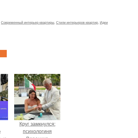
,
Современный интерьер квартиры
,
Стили интерьеров квартир
,
Идеи
Круг замкнулся:
о
психологиня