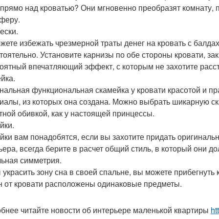
 прямо над кроватью? Они мгновенно преобразят комнату, 
феру.
ески.
жете избежать чрезмерной траты денег на кровать с балда
тоятельно. Установите карнизы по обе стороны кровати, зак
оятный впечатляющий эффект, с которым не захотите расст
йка.
нальная функциональная скамейка у кровати красотой и п
иалы, из которых она создана. Можно выбрать шикарную ск
тной обивкой, как у настоящей принцессы.
йки.
йки вам понадобятся, если вы захотите придать оригинальн
ьера, всегда берите в расчет общий стиль, в который они д
ьная симметрия.
 украсить зону сна в своей спальне, вы можете прибегнуть 
н от кровати расположены одинаковые предметы.
бнее читайте новости об интерьере маленькой квартиры
ht