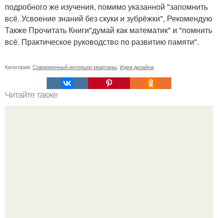
подробного же изучения, помимо указанной "запомнить
всё. Усвоение знаний без скуки и зубрёжки", Рекомендую
Также Прочитать Книги"думай как математик" и "помнить
всё. Практическое руководство по развитию памяти".
Категории:
Современный интерьер квартиры
,
Идеи дизайна
Читайте также
Вы знали, что серая кухня - один из ведущих трендов в
интерьерной моде?