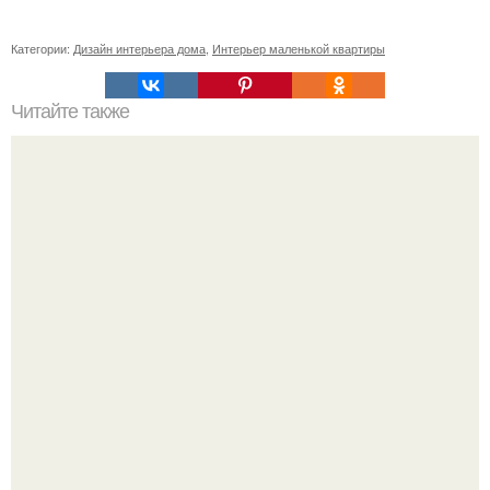
Категории:
Дизайн интерьера дома
,
Интерьер маленькой квартиры
Читайте также
Ваза из бутылки. Приступаем к уроку