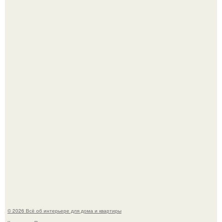
Дизайн малометражной студии 21, 1 м 2 (24, 9 м 2 с
балконом) в Краснодаре.
Среди сосен. Этот дом словно вырос среди деревьев, и
жизнь здесь течет в собственном ритме - спокойно, без
спешки и лишнего шума.
© 2026 Всё об интерьере для дома и квартиры