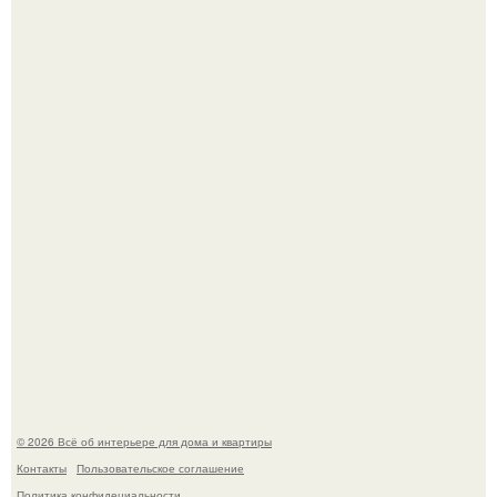
69-Летний житель Италии создал фальшивый античный
амфитеатр и долгое время успешно выдавал его за
настоящее историческое наследие.
Невеста без права выбора: как показ Samuel Cirnansck
2012 года превратил подиум в манифест против
принуждения.
© 2026 Всё об интерьере для дома и квартиры
Контакты
Пользовательское соглашение
Политика конфидециальности