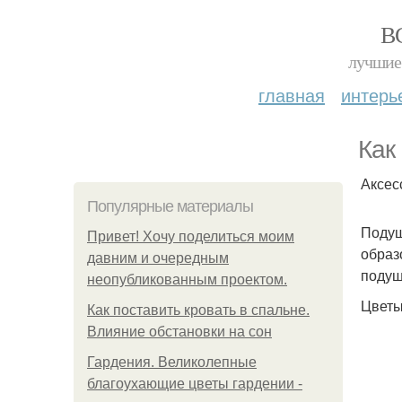
В
лучшие 
главная
интерь
Как
Аксес
Популярные материалы
Подуш
Привет! Хочу поделиться моим
образ
давним и очередным
подуш
неопубликованным проектом.
Цветы
Как поставить кровать в спальне.
Влияние обстановки на сон
Гардения. Великолепные
благоухающие цветы гардении -