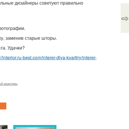
альные дизайнеры советуют правильно
⇨
фотографии.
ку, заменив старые шторы.
та. Удачки?
://interior.ru-best.com/interer-dlya-kvartiry/interer-
ой квартиры