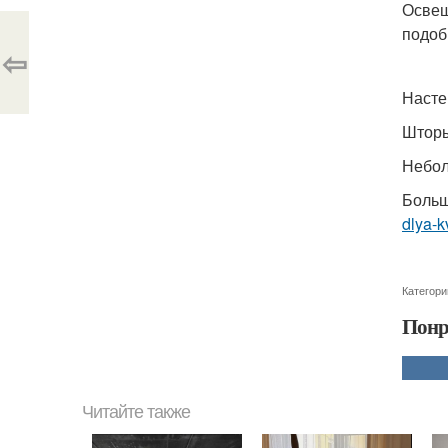
Освещ
подоб
⇦
Насте
Шторы
Небол
Больш
dlya-k
Категори
Понр
Читайте также