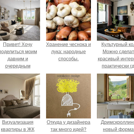
Привет! Хочу
Хранение чеснока и
Культурный ко
поделиться моим
лука: народные
Можно сделат
давним и
способы.
красивый интер
очередным
практически г
еопубликованным
угодно.
проектом.
Визуализация
Откуда у дизайнера
Дримскроллинг
квартиры в ЖК
так много идей?
новый форма