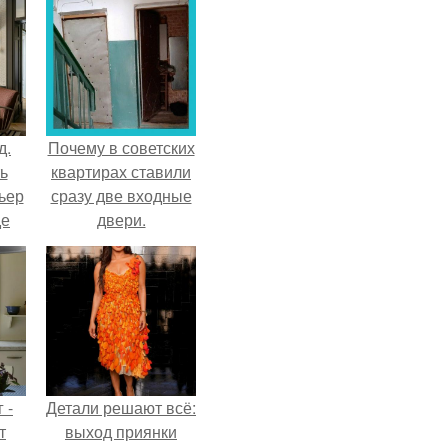
д.
Почему в советских
ь
квартирах ставили
ьер
сразу две входные
де
двери.
 -
Детали решают всё:
т
выход приянки