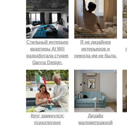
Стильный интерьер
Я не дизайнер
квартиры At Will
интерьеров и
разработала студия
никогда им не была.
Ganna Design.
н
Круг замкнулся:
Дизайн
психологиня
малометражной